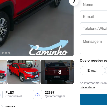
Quero receber c
E-mail
+ 8
Ao informar meus da
privacidade
.
FLEX
22697
Combustível
Quilometragem