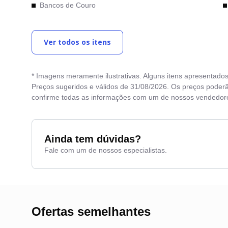
Bancos de Couro
Bluetooth
Ver todos os itens
Cambio Automático
Camera de Re
* Imagens meramente ilustrativas. Alguns itens apresentado
Comandos no Volante
Preços sugeridos e válidos de 31/08/2026. Os preços poderã
confirme todas as informações com um de nossos vendedor
Computador de Bordo
Direção Eletrica
Entrada Auxiliar
Ainda tem dúvidas?
Fale com um de nossos especialistas.
Entrada USB
Ofertas semelhantes