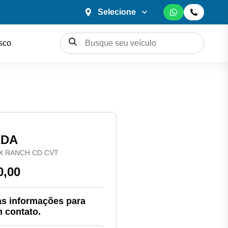
Selecione
sco
ADA
EX RANCH CD CVT
0,00
s informações para
 contato.