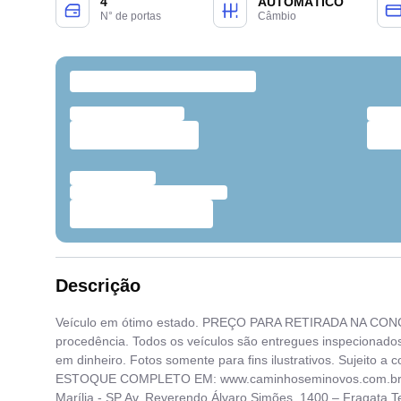
4
AUTOMÁTICO
N° de portas
Câmbio
Descrição
Veículo em ótimo estado. PREÇO PARA RETIRADA NA CONC
procedência. Todos os veículos são entregues inspecionados
em dinheiro. Fotos somente para fins ilustrativos. Sujeito a 
ESTOQUE COMPLETO EM: www.caminhoseminovos.com.br P
Marília - SP Av. Reverendo Álvaro Simões, 1400 – Fragata T