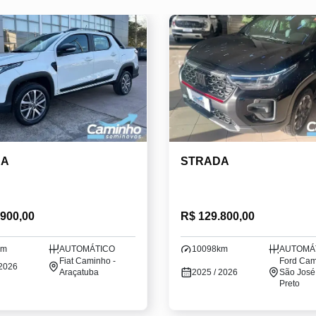
DA
STRADA
.900,00
R$ 129.800,00
km
AUTOMÁTICO
10098km
AUTOMÁ
Fiat Caminho -
Ford Cam
 2026
Araçatuba
2025 / 2026
São José
Preto