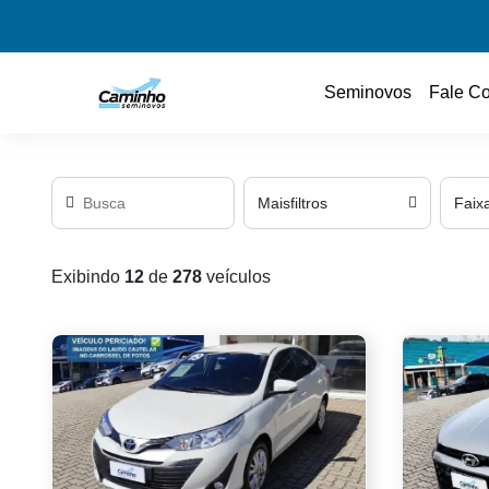
Seminovos
Fale C
Mais
filtros
Faix
Exibindo
12
de
278
veículos