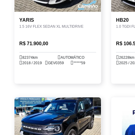
YARIS
HB20
1.5 16V FLEX SEDAN XL MULTIDRIVE
1.0 TGDI 
R$ 71.900,00
R$ 106.
82374km
AUTOMÁTICO
26228km
2018 / 2019
GEV0359
*****59
2025 / 20