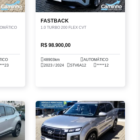
FASTBACK
TOMÁTICO
1.0 TURBO 200 FLEX CVT
R$ 98.900,00
TICO
48903km
AUTOMÁTICO
***23
2023 / 2024
STV6A12
*****12