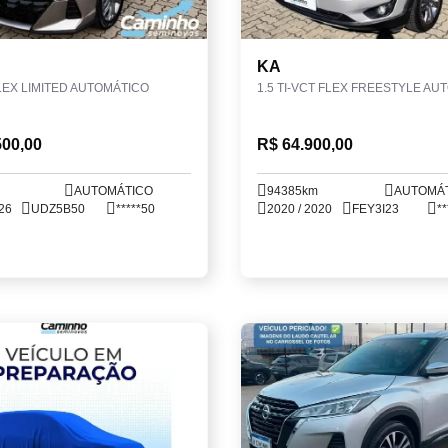
KA
FLEX LIMITED AUTOMÁTICO
1.5 TI-VCT FLEX FREESTYLE AU
500,00
R$ 64.900,00
AUTOMÁTICO
94385km
AUTOMÁ
26
UDZ5B50
*****50
2020 / 2020
FEY3I23
**