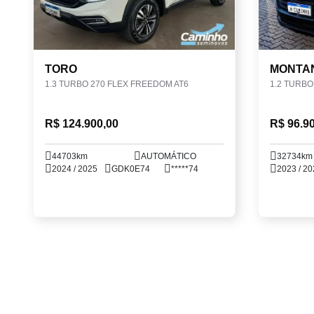
TORO
MONTA
1.3 TURBO 270 FLEX FREEDOM AT6
1.2 TURB
R$ 124.900,00
R$ 96.9
44703km
AUTOMÁTICO
32734km
2024 / 2025
GDK0E74
*****74
2023 / 20