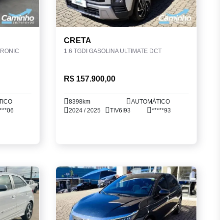
CRETA
TRONIC
1.6 TGDI GASOLINA ULTIMATE DCT
R$ 157.900,00
TICO
8398km
AUTOMÁTICO
***06
2024 / 2025
TIV6I93
*****93