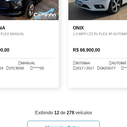
NA
ONIX
O FLEX MANUAL
1.4 MPFI LTZ 8V FLEX 4P AUTOM
00,00
R$ 66.900,00
MANUAL
90708km
AUTOMÁ
24
STC9D00
*****00
2017 / 2017
GKD3G77
**
Exibindo
12
de
278
veículos