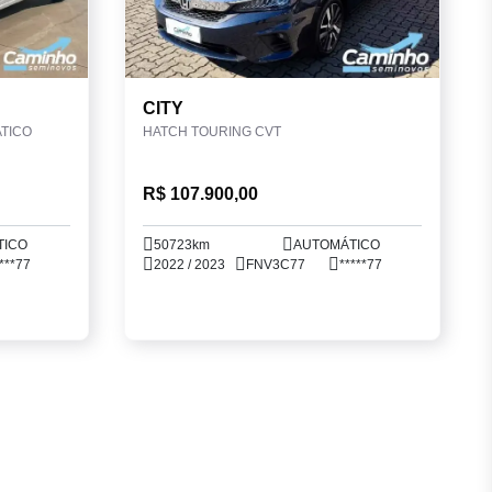
CITY
ATICO
HATCH TOURING CVT
R$ 107.900,00
TICO
50723km
AUTOMÁTICO
***77
2022 / 2023
FNV3C77
*****77