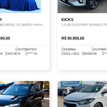
R
KICKS
3.0 V6 TURBO DIESEL CD LIMITED+ 4X4 AUTOMÁTICO
1.6 16V FLEXSTART ADVANCE X
900,00
R$ 90.900,00
AUTOMÁTICO
53389km
AUTOMÁ
24
SVC4E76
*****76
2021 / 2022
BXZ9C06
**