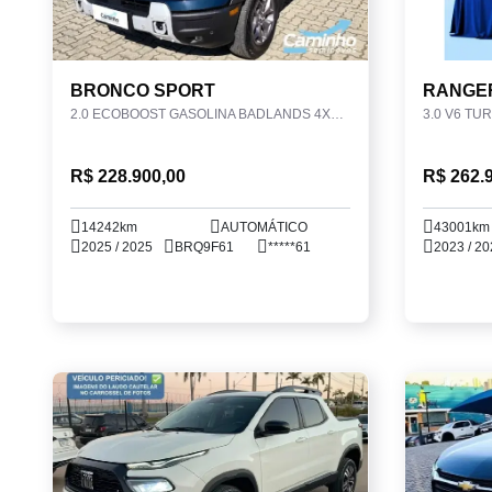
BRONCO SPORT
RANGE
2.0 ECOBOOST GASOLINA BADLANDS 4X4 SELECTSHIFT
R$ 228.900,00
R$ 262.
14242km
AUTOMÁTICO
43001km
2025 / 2025
BRQ9F61
*****61
2023 / 20