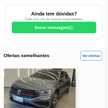
Direção Eletrica
Volante com regulagem
de altura
Entrada Auxiliar
Ainda tem dúvidas?
Volante Multifuncional
Fale com um de nossos especialistas.
Entrada USB
Enviar mensagem
Ofertas semelhantes
Ver ofertas