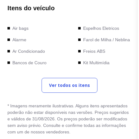
Itens do veículo
Air bags
Espelhos Eletricos
Alarme
Farol de Milha / Neblina
Ar Condicionado
Freios ABS
Bancos de Couro
Kit Multimídia
Bancos Elétricos
Retrovisores com ajuste
elétrico
Ver todos os itens
Bluetooth
Rodas de Liga Leve
Cambio Automático
Sensor de
* Imagens meramente ilustrativas. Alguns itens apresentados
Camera de Re
estacionamento
poderão não estar disponíveis nas versões. Preços sugeridos
e válidos de 31/08/2026. Os preços poderão ser modificados
Comandos no Volante
Trava Eletrica
sem aviso prévio. Consulte e confirme todas as informações
Computador de Bordo
com um de nossos vendedores.
Vidro Eletrico