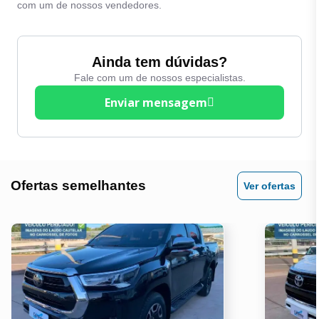
Computador de Bordo
com um de nossos vendedores.
Trava Eletrica
Direção Eletrica
Vidro Eletrico
Entrada Auxiliar
Ainda tem dúvidas?
Volante com regulagem
de altura
Fale com um de nossos especialistas.
Entrada USB
Enviar mensagem
Volante Multifuncional
Espelhos Eletricos
Ofertas semelhantes
Ver ofertas