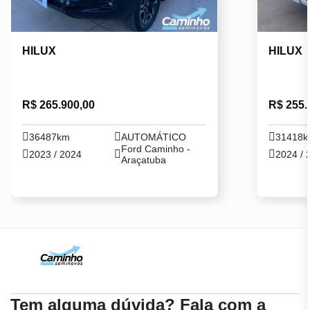
HILUX
HILUX
R$ 265.900,00
R$ 255.
36487km
AUTOMÁTICO
31418
Ford Caminho -
2023 / 2024
2024 / 
Araçatuba
Tem alguma dúvida? Fala com a