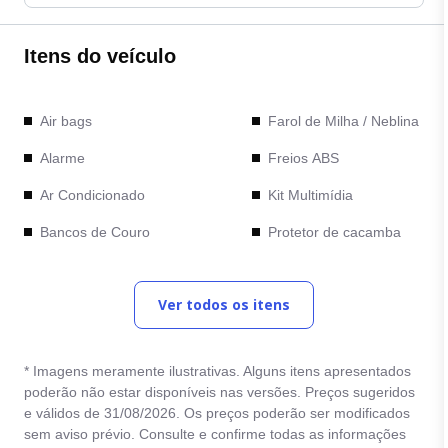
Itens do veículo
Air bags
Farol de Milha / Neblina
Alarme
Freios ABS
Ar Condicionado
Kit Multimídia
Bancos de Couro
Protetor de cacamba
Bancos Elétricos
Retrovisores com ajuste
elétrico
Ver todos os itens
Bluetooth
Rodas de Liga Leve
Cambio Automático
Sensor de
* Imagens meramente ilustrativas. Alguns itens apresentados
Camera de Re
estacionamento
poderão não estar disponíveis nas versões. Preços sugeridos
e válidos de 31/08/2026. Os preços poderão ser modificados
Comandos no Volante
Tracao 4x4
sem aviso prévio. Consulte e confirme todas as informações