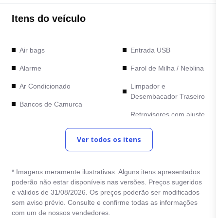
Itens do veículo
Air bags
Entrada USB
Alarme
Farol de Milha / Neblina
Ar Condicionado
Limpador e
Desembacador Traseiro
Bancos de Camurca
Retrovisores com ajuste
Comandos no Volante
elétrico
Ver todos os itens
Computador de Bordo
Trava Eletrica
Direção Eletrica
Vidro Eletrico
* Imagens meramente ilustrativas. Alguns itens apresentados
Entrada Auxiliar
poderão não estar disponíveis nas versões. Preços sugeridos
e válidos de 31/08/2026. Os preços poderão ser modificados
sem aviso prévio. Consulte e confirme todas as informações
com um de nossos vendedores.