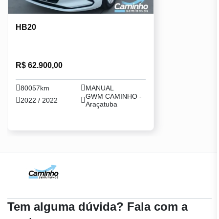
HB20
R$ 62.900,00
80057km
MANUAL
GWM CAMINHO -
2022 / 2022
Araçatuba
Tem alguma dúvida? Fala com a