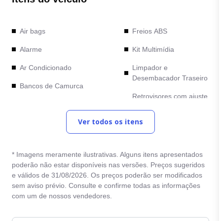
Air bags
Freios ABS
Alarme
Kit Multimídia
Ar Condicionado
Limpador e
Desembacador Traseiro
Bancos de Camurca
Retrovisores com ajuste
Bluetooth
elétrico
Ver todos os itens
Camera de Re
Rodas de Liga Leve
Comandos no Volante
Sensor de
estacionamento
* Imagens meramente ilustrativas. Alguns itens apresentados
Computador de Bordo
poderão não estar disponíveis nas versões. Preços sugeridos
Trava Eletrica
e válidos de 31/08/2026. Os preços poderão ser modificados
Direção Eletrica
sem aviso prévio. Consulte e confirme todas as informações
Vidro Eletrico
Entrada Auxiliar
com um de nossos vendedores.
Volante com regulagem
Entrada USB
de altura