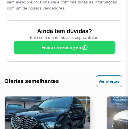
sem aviso prévio. Consulte e confirme todas as informações
Trava Eletrica
Computador de Bordo
com um de nossos vendedores.
Vidro Eletrico
Direção Eletrica
Volante com regulagem
Entrada Auxiliar
Ainda tem dúvidas?
de altura
Fale com um de nossos especialistas.
Entrada USB
Volante Multifuncional
Enviar mensagem
Espelhos Eletricos
Farol de Milha / Neblina
Ofertas semelhantes
Ver ofertas