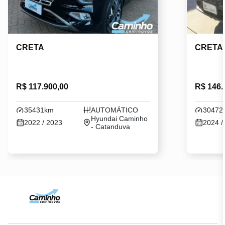
CRETA
CRETA
R$ 117.900,00
R$ 146.
35431km
AUTOMÁTICO
30472
Hyundai Caminho
2022 / 2023
2024 /
- Catanduva