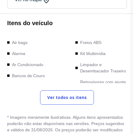
Itens do veículo
Air bags
Freios ABS
Alarme
Kit Multimídia
Ar Condicionado
Limpador e
Desembacador Traseiro
Bancos de Couro
Retrovisores com ajuste
Bancos Elétricos
elétrico
Ver todos os itens
Bluetooth
Rodas de Liga Leve
Cambio Automático
Sensor de
estacionamento
* Imagens meramente ilustrativas. Alguns itens apresentados
Camera de Re
poderão não estar disponíveis nas versões. Preços sugeridos
Teto Solar
e válidos de 31/08/2026. Os preços poderão ser modificados
Comandos no Volante