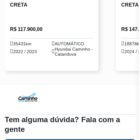
CRETA
CRETA
R$ 117.900,00
R$ 147.
35431km
AUTOMÁTICO
18878
Hyundai Caminho -
2022 / 2023
2024 / 
Catanduva
Tem alguma dúvida? Fala com a
gente