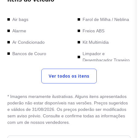
Air bags
Farol de Milha / Neblina
Alarme
Freios ABS
Ar Condicionado
Kit Multimídia
Bancos de Couro
Limpador e
Desembacador Traseiro
Bancos Elétricos
Retrovisores com ajuste
Ver todos os itens
Bluetooth
elétrico
Cambio Automático
Rodas de Liga Leve
* Imagens meramente ilustrativas. Alguns itens apresentados
Camera de Re
Teto Solar
poderão não estar disponíveis nas versões. Preços sugeridos
e válidos de 31/08/2026. Os preços poderão ser modificados
Comandos no Volante
Trava Eletrica
sem aviso prévio. Consulte e confirme todas as informações
Computador de Bordo
com um de nossos vendedores.
Vidro Eletrico
Direção Eletrica
Volante com regulagem