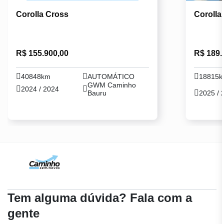
Corolla Cross
Corolla
R$ 155.900,00
R$ 189.
40848km
AUTOMÁTICO
18815
GWM Caminho
2024 / 2024
Bauru
2025 / 
Tem alguma dúvida? Fala com a
gente