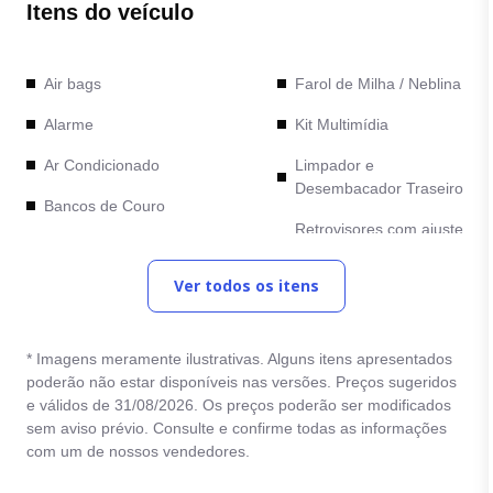
Itens do veículo
Air bags
Farol de Milha / Neblina
Alarme
Kit Multimídia
Ar Condicionado
Limpador e
Desembacador Traseiro
Bancos de Couro
Retrovisores com ajuste
Bancos Elétricos
elétrico
Ver todos os itens
Bluetooth
Rodas de Liga Leve
Cambio Automático
Sensor de
estacionamento
* Imagens meramente ilustrativas. Alguns itens apresentados
Camera de Re
poderão não estar disponíveis nas versões. Preços sugeridos
Teto Solar
e válidos de 31/08/2026. Os preços poderão ser modificados
Comandos no Volante
sem aviso prévio. Consulte e confirme todas as informações
Trava Eletrica
Computador de Bordo
com um de nossos vendedores.
Vidro Eletrico
Direção Eletrica