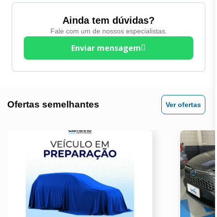
Volante com regulagem
Entrada Auxiliar
Ainda tem dúvidas?
de altura
Fale com um de nossos especialistas.
Entrada USB
Volante Multifuncional
Enviar mensagem
Espelhos Eletricos
Ofertas semelhantes
Ver ofertas