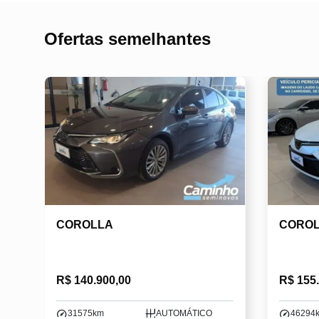
Ofertas semelhantes
COROLLA
CORO
R$ 140.900,00
R$ 155
31575km
AUTOMÁTICO
46294