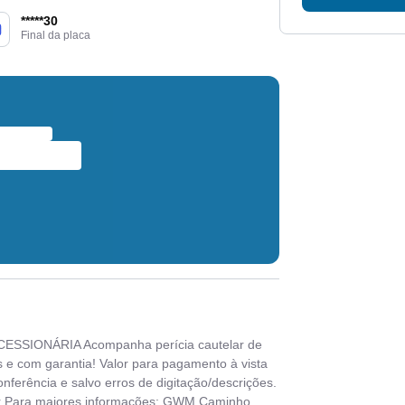
*****30
Final da placa
ESSIONÁRIA Acompanha perícia cautelar de
 e com garantia! Valor para pagamento à vista
conferência e salvo erros de digitação/descrições.
ara maiores informações: GWM Caminho