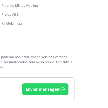
Farol de Milha / Neblina
Freios ABS
Kit Multimídia
Limpador e Desembacador Traseiro
Retrovisores com ajuste elétrico
Rodas de Liga Leve
s poderão não estar disponíveis nas versões.
Sensor de estacionamento
o ser modificados sem aviso prévio. Consulte e
es.
Teto Solar
Trava Eletrica
Vidro Eletrico
Enviar mensagem
Volante com regulagem de altura
Volante Multifuncional