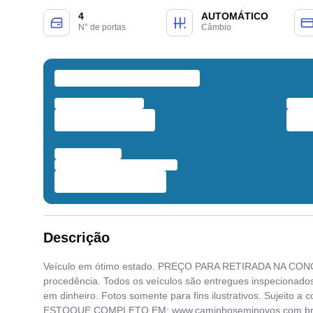
4
AUTOMÁTICO
N° de portas
Câmbio
Descrição
Veículo em ótimo estado. PREÇO PARA RETIRADA NA CONC
procedência. Todos os veículos são entregues inspecionados
em dinheiro. Fotos somente para fins ilustrativos. Sujeito a 
ESTOQUE COMPLETO EM: www.caminhoseminovos.com.br P