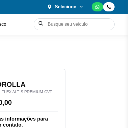
Selecione
sco
COROLLA
ID FLEX ALTIS PREMIUM CVT
0,00
s informações para
 contato.