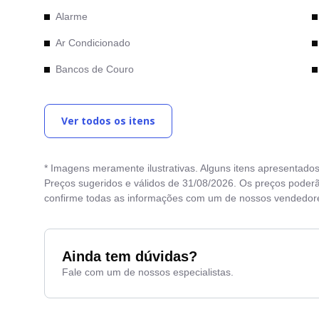
Alarme
Ar Condicionado
Bancos de Couro
Bancos Elétricos
Ver todos os itens
Bluetooth
Cambio Automático
* Imagens meramente ilustrativas. Alguns itens apresentado
Camera de Re
Preços sugeridos e válidos de 31/08/2026. Os preços poderã
confirme todas as informações com um de nossos vendedor
Comandos no Volante
Computador de Bordo
Direção Eletrica
Ainda tem dúvidas?
Fale com um de nossos especialistas.
Entrada Auxiliar
Entrada USB