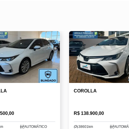
LLA
COROLLA
.500,00
R$ 138.900,00
km
AUTOMÁTICO
38601km
AUTOMÁ