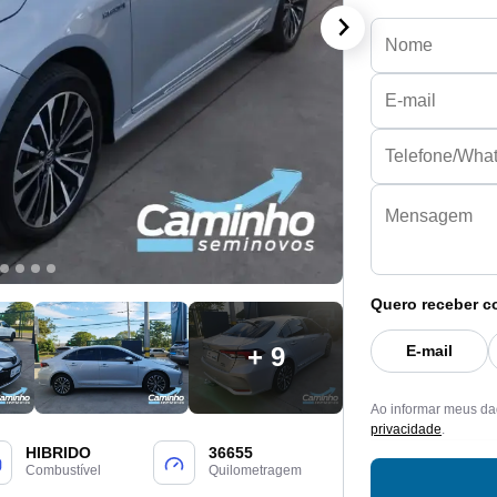
Quero receber c
E-mail
+ 9
Ao informar meus da
privacidade
.
HIBRIDO
36655
Combustível
Quilometragem