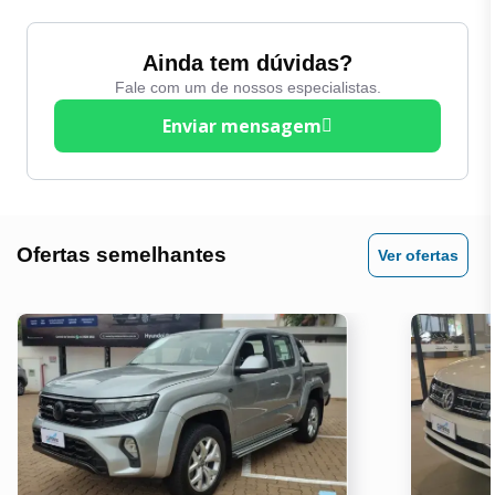
Volante com regulagem
Entrada USB
de altura
Espelhos Eletricos
Ainda tem dúvidas?
Volante Multifuncional
Fale com um de nossos especialistas.
Farol de Milha / Neblina
Enviar mensagem
Freios ABS
Ofertas semelhantes
Ver ofertas