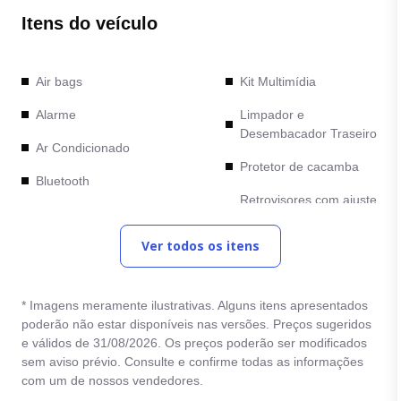
Itens do veículo
Air bags
Kit Multimídia
Alarme
Limpador e
Desembacador Traseiro
Ar Condicionado
Protetor de cacamba
Bluetooth
Retrovisores com ajuste
Cambio Automático
elétrico
Ver todos os itens
Camera de Re
Rodas de Liga Leve
Comandos no Volante
Sensor de
estacionamento
* Imagens meramente ilustrativas. Alguns itens apresentados
Computador de Bordo
poderão não estar disponíveis nas versões. Preços sugeridos
Trava Eletrica
e válidos de 31/08/2026. Os preços poderão ser modificados
Direção Hidraulica
sem aviso prévio. Consulte e confirme todas as informações
Vidro Eletrico
Entrada Auxiliar
com um de nossos vendedores.