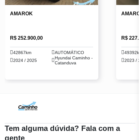
AMAROK
AMAR
R$ 252.900,00
R$ 227.
42867km
AUTOMÁTICO
49392
Hyundai Caminho -
2024 / 2025
2023 / 
Catanduva
Tem alguma dúvida? Fala com a
gente