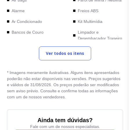
Alarme
Freios ABS
Ar Condicionado
Kit Multimídia
Bancos de Couro
Limpador e
Desembacador Traseiro
Bancos Elétricos
Retrovisores com ajuste
Ver todos os itens
Bluetooth
elétrico
Camera de Re
Rodas de Liga Leve
* Imagens meramente ilustrativas. Alguns itens apresentados
Comandos no Volante
Sensor de
poderão não estar disponíveis nas versões. Preços sugeridos
estacionamento
e válidos de 31/08/2026. Os preços poderão ser modificados
Computador de Bordo
sem aviso prévio. Consulte e confirme todas as informações
Trava Eletrica
Direção Eletrica
com um de nossos vendedores.
Vidro Eletrico
Direção Hidraulica
Volante com regulagem
Entrada Auxiliar
Ainda tem dúvidas?
de altura
Fale com um de nossos especialistas.
Entrada USB