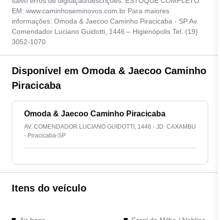
salvo erros de digitação/descrições. ESTOQUE COMPLETO
EM: www.caminhoseminovos.com.br Para maiores
informações: Omoda & Jaecoo Caminho Piracicaba - SP Av.
Comendador Luciano Guidotti, 1446 – Higienópolis Tel: (19)
3052-1070
Disponível em Omoda & Jaecoo Caminho
Piracicaba
Omoda & Jaecoo Caminho Piracicaba
AV. COMENDADOR LUCIANO GUIDOTTI, 1446 - JD. CAXAMBU
- Piracicaba-SP
Itens do veículo
Air bags
Farol de Milha / Neblina